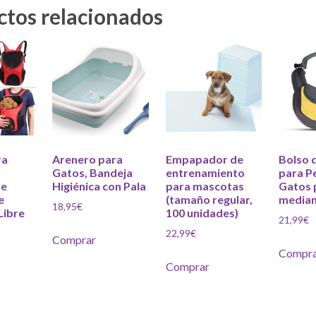
ctos relacionados
ra
Arenero para
Empapador de
Bolso 
Gatos, Bandeja
entrenamiento
para P
le
Higiénica con Pala
para mascotas
Gatos 
e
(tamaño regular,
media
18,95
€
Libre
100 unidades)
21,99
€
22,99
€
Comprar
Compra
Comprar