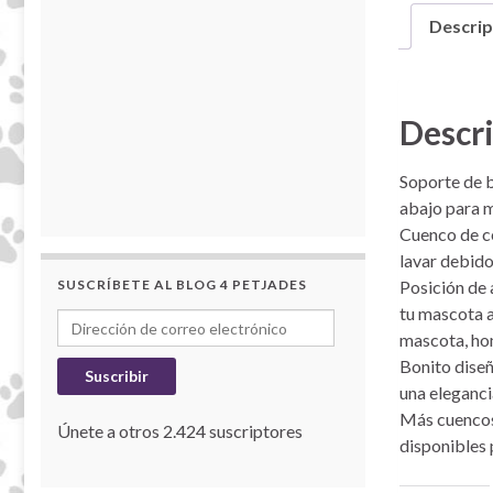
Descrip
Descr
Soporte de b
abajo para m
Cuenco de ce
lavar debido 
Posición de 
SUSCRÍBETE AL BLOG 4 PETJADES
tu mascota a
Dirección de correo electrónico
mascota, hom
Bonito diseñ
Suscribir
una eleganci
Más cuencos 
Únete a otros 2.424 suscriptores
disponibles 