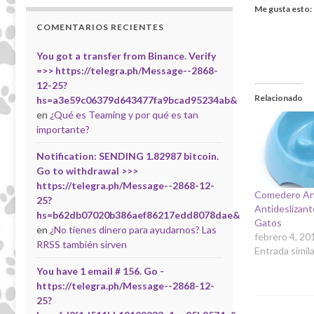
Me gusta esto:
COMENTARIOS RECIENTES
You got a transfer from Binance. Verify
=>> https://telegra.ph/Message--2868-
12-25?
Relacionado
hs=a3e59c06379d643477fa9bcad95234ab&
en
¿Qué es Teaming y por qué es tan
importante?
Notification: SENDING 1.82987 bitcoin.
Go to withdrawal >>>
https://telegra.ph/Message--2868-12-
Comedero An
25?
Antideslizant
hs=b62db07020b386aef86217edd8078dae&
Gatos
en
¿No tienes dinero para ayudarnos? Las
febrero 4, 20
RRSS también sirven
Entrada simila
You have 1 email # 156. Go -
https://telegra.ph/Message--2868-12-
25?