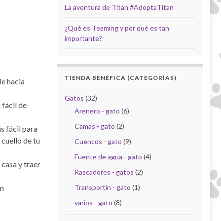
La aventura de Titan #AdoptaTitan
¿Qué es Teaming y por qué es tan
importante?
TIENDA BENÉFICA (CATEGORÍAS)
le hacia
Gatos
(32)
fácil de
Arenero - gato
(6)
Camas - gato
(2)
s fácil para
 cuello de tu
Cuencos - gato
(9)
Fuente de agua - gato
(4)
casa y traer
Rascadores - gatos
(2)
án
Transportín - gato
(1)
varios - gato
(8)