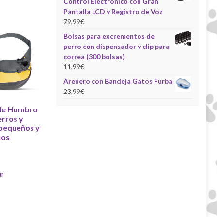
Control Electrónico con Gran
Pantalla LCD y Registro de Voz
79,99
€
Bolsas para excrementos de
perro con dispensador y clip para
correa (300 bolsas)
11,99
€
Arenero con Bandeja Gatos Furba
23,99
€
de Hombro
erros y
pequeños y
nos
r