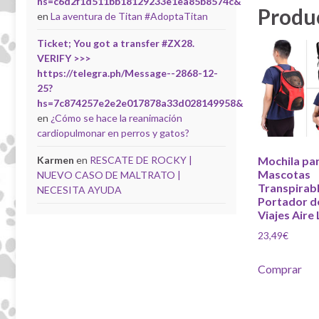
hs=c6d2f1d511bb18129233e1ea85b8574c&
Produ
en
La aventura de Titan #AdoptaTitan
Ticket; You got a transfer #ZX28.
VERIFY >>>
https://telegra.ph/Message--2868-12-
25?
hs=7c874257e2e2e017878a33d028149958&
en
¿Cómo se hace la reanimación
cardiopulmonar en perros y gatos?
Karmen
en
RESCATE DE ROCKY |
Mochila pa
Mascotas
NUEVO CASO DE MALTRATO |
Transpirab
NECESITA AYUDA
Portador d
Viajes Aire 
23,49
€
Comprar