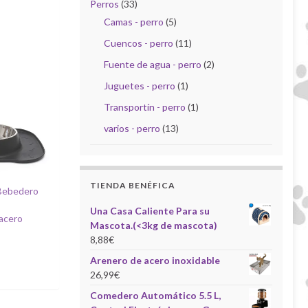
Perros
(33)
Camas - perro
(5)
Cuencos - perro
(11)
Fuente de agua - perro
(2)
Juguetes - perro
(1)
Transportín - perro
(1)
varios - perro
(13)
TIENDA BENÉFICA
Bebedero
Una Casa Caliente Para su
 acero
Mascota.(<3kg de mascota)
8,88
€
Arenero de acero inoxidable
26,99
€
Comedero Automático 5.5 L,