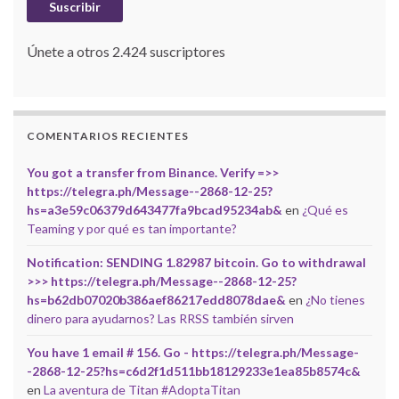
Suscribir
Únete a otros 2.424 suscriptores
COMENTARIOS RECIENTES
You got a transfer from Binance. Verify =>>
https://telegra.ph/Message--2868-12-25?
hs=a3e59c06379d643477fa9bcad95234ab&
en
¿Qué es
Teaming y por qué es tan importante?
Notification: SENDING 1.82987 bitcoin. Go to withdrawal
>>> https://telegra.ph/Message--2868-12-25?
hs=b62db07020b386aef86217edd8078dae&
en
¿No tienes
dinero para ayudarnos? Las RRSS también sirven
You have 1 email # 156. Go - https://telegra.ph/Message-
-2868-12-25?hs=c6d2f1d511bb18129233e1ea85b8574c&
en
La aventura de Titan #AdoptaTitan