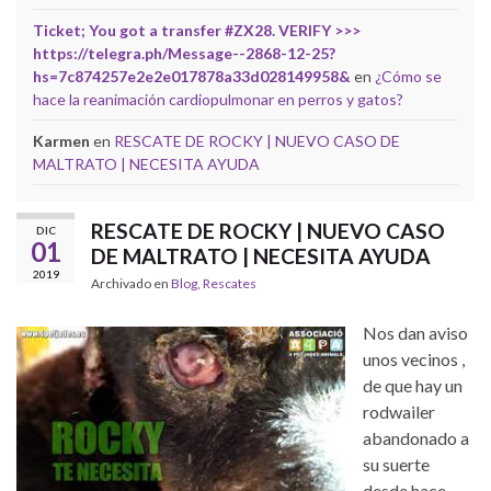
Ticket; You got a transfer #ZX28. VERIFY >>>
https://telegra.ph/Message--2868-12-25?
hs=7c874257e2e2e017878a33d028149958&
en
¿Cómo se
hace la reanimación cardiopulmonar en perros y gatos?
Karmen
en
RESCATE DE ROCKY | NUEVO CASO DE
MALTRATO | NECESITA AYUDA
RESCATE DE ROCKY | NUEVO CASO
DIC
01
DE MALTRATO | NECESITA AYUDA
2019
Archivado en
Blog
,
Rescates
Nos dan aviso
unos vecinos ,
de que hay un
rodwailer
abandonado a
su suerte
desde hace