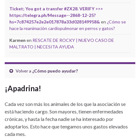
Ticket; You got a transfer #ZX28. VERIFY >>>
https://telegra.ph/Message--2868-12-25?
hs=7c874257e2e2e017878a33d028149958&
en
¿Cómo se
hace la reanimación cardiopulmonar en perros y gatos?
Karmen
en
RESCATE DE ROCKY | NUEVO CASO DE
MALTRATO | NECESITA AYUDA
Volver a
¿Cómo puedo ayudar?
¡Apadrina!
Cada vez son más los animales de los que la asociación se
está haciendo cargo. Son mayores, tienen enfermedades
crónicas, y hasta la fecha nadie se ha interesado por
adoptarlos. Esto hace que tengamos unos gastos elevados
cada mes.