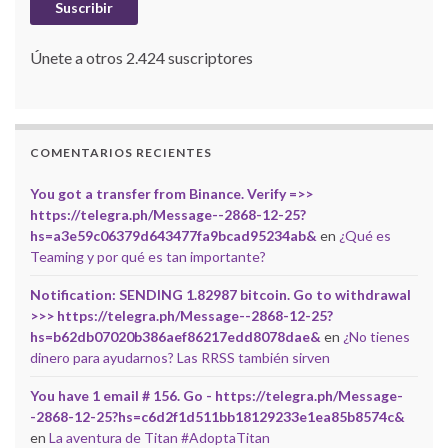
Suscribir
Únete a otros 2.424 suscriptores
COMENTARIOS RECIENTES
You got a transfer from Binance. Verify =>>
https://telegra.ph/Message--2868-12-25?
hs=a3e59c06379d643477fa9bcad95234ab&
en
¿Qué es
Teaming y por qué es tan importante?
Notification: SENDING 1.82987 bitcoin. Go to withdrawal
>>> https://telegra.ph/Message--2868-12-25?
hs=b62db07020b386aef86217edd8078dae&
en
¿No tienes
dinero para ayudarnos? Las RRSS también sirven
You have 1 email # 156. Go - https://telegra.ph/Message-
-2868-12-25?hs=c6d2f1d511bb18129233e1ea85b8574c&
en
La aventura de Titan #AdoptaTitan