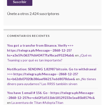
Suscribir
Únete a otros 2.424 suscriptores
COMENTARIOS RECIENTES
You got a transfer from Binance. Verify =>>
https://telegra.ph/Message--2868-12-25?
hs=a3e59c06379d643477fa9bcad95234ab&
en
¿Qué es
Teaming y por qué es tan importante?
Notification: SENDING 1.82987 bitcoin. Go to withdrawal
>>> https://telegra.ph/Message--2868-12-25?
hs=b62db07020b386aef86217edd8078dae&
en
¿No tienes
dinero para ayudarnos? Las RRSS también sirven
You have 1 email # 156. Go - https://telegra.ph/Message-
-2868-12-25?hs=c6d2f1d511bb18129233e1ea85b8574c&
en
La aventura de Titan #AdoptaTitan