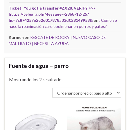
Ticket; You got a transfer #ZX28. VERIFY >>>
https://telegra.ph/Message--2868-12-25?
hs=7c874257e2e2e017878a33d028149958&
en
¿Cómo se
hace la reanimación cardiopulmonar en perros y gatos?
Karmen
en
RESCATE DE ROCKY | NUEVO CASO DE
MALTRATO | NECESITA AYUDA
Fuente de agua – perro
Ordenado por precio: bajo a alto
Mostrando los 2 resultados