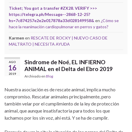
Ticket; You got a transfer #ZX28. VERIFY >>>
https://telegra.ph/Message--2868-12-25?
hs=7c874257e2e2e017878a33d028149958&
en
¿Cómo se
hace la reanimación cardiopulmonar en perros y gatos?
Karmen
en
RESCATE DE ROCKY | NUEVO CASO DE
MALTRATO | NECESITA AYUDA
Sindrome de Noé, EL INFIERNO
AGO
16
ANIMAL en el Delta del Ebro 2019
2019
Archivado en
Blog
Nuestra asociación es de rescate animal, implica mucho
compromiso. Rescatar animales principalmente, pero
también velar por el cumplimiento de la ley de protección
animal, que aunque insatisfactoria para todos los que
luchamos por los sin voz, ahí está. Y se ha de cumplir.
Después de ver in situ la situación de los perros del Delta de