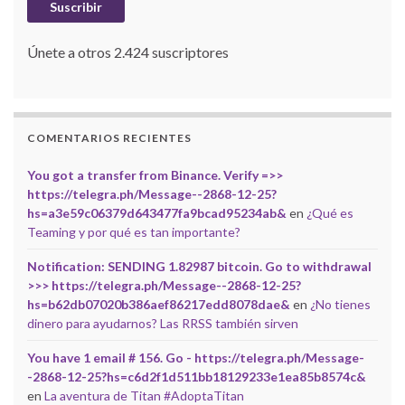
Suscribir
Únete a otros 2.424 suscriptores
COMENTARIOS RECIENTES
You got a transfer from Binance. Verify =>>
https://telegra.ph/Message--2868-12-25?
hs=a3e59c06379d643477fa9bcad95234ab&
en
¿Qué es
Teaming y por qué es tan importante?
Notification: SENDING 1.82987 bitcoin. Go to withdrawal
>>> https://telegra.ph/Message--2868-12-25?
hs=b62db07020b386aef86217edd8078dae&
en
¿No tienes
dinero para ayudarnos? Las RRSS también sirven
You have 1 email # 156. Go - https://telegra.ph/Message-
-2868-12-25?hs=c6d2f1d511bb18129233e1ea85b8574c&
en
La aventura de Titan #AdoptaTitan