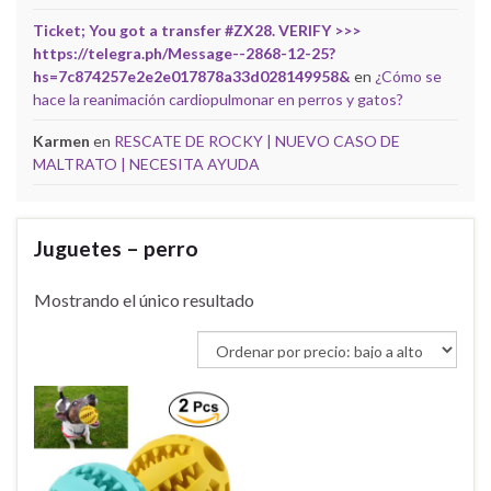
Ticket; You got a transfer #ZX28. VERIFY >>>
https://telegra.ph/Message--2868-12-25?
hs=7c874257e2e2e017878a33d028149958&
en
¿Cómo se
hace la reanimación cardiopulmonar en perros y gatos?
Karmen
en
RESCATE DE ROCKY | NUEVO CASO DE
MALTRATO | NECESITA AYUDA
Juguetes – perro
Mostrando el único resultado