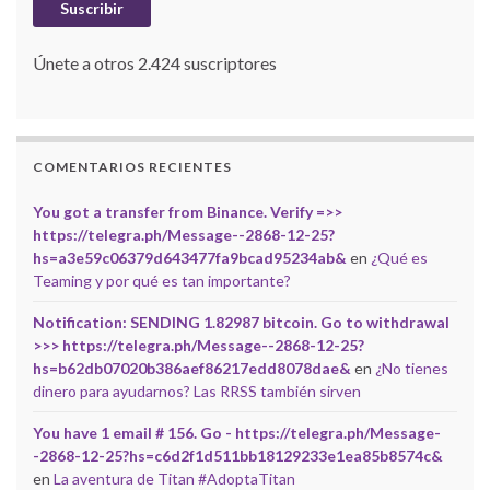
Suscribir
Únete a otros 2.424 suscriptores
COMENTARIOS RECIENTES
You got a transfer from Binance. Verify =>>
https://telegra.ph/Message--2868-12-25?
hs=a3e59c06379d643477fa9bcad95234ab&
en
¿Qué es
Teaming y por qué es tan importante?
Notification: SENDING 1.82987 bitcoin. Go to withdrawal
>>> https://telegra.ph/Message--2868-12-25?
hs=b62db07020b386aef86217edd8078dae&
en
¿No tienes
dinero para ayudarnos? Las RRSS también sirven
You have 1 email # 156. Go - https://telegra.ph/Message-
-2868-12-25?hs=c6d2f1d511bb18129233e1ea85b8574c&
en
La aventura de Titan #AdoptaTitan