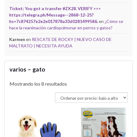
Ticket; You got a transfer #ZX28. VERIFY >>>
https://telegra.ph/Message--2868-12-25?
hs=7c874257e2e2e017878a33d028149958&
en
¿Cómo se
hace la reanimación cardiopulmonar en perros y gatos?
Karmen
en
RESCATE DE ROCKY | NUEVO CASO DE
MALTRATO | NECESITA AYUDA
varios – gato
Ordenado por precio: bajo a alto
Mostrando los 8 resultados