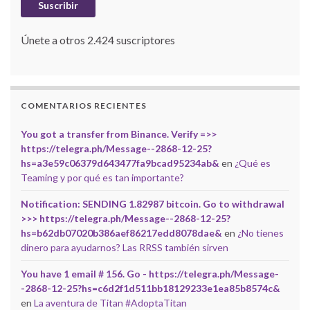
Suscribir
Únete a otros 2.424 suscriptores
COMENTARIOS RECIENTES
You got a transfer from Binance. Verify =>>
https://telegra.ph/Message--2868-12-25?
hs=a3e59c06379d643477fa9bcad95234ab&
en
¿Qué es
Teaming y por qué es tan importante?
Notification: SENDING 1.82987 bitcoin. Go to withdrawal
>>> https://telegra.ph/Message--2868-12-25?
hs=b62db07020b386aef86217edd8078dae&
en
¿No tienes
dinero para ayudarnos? Las RRSS también sirven
You have 1 email # 156. Go - https://telegra.ph/Message-
-2868-12-25?hs=c6d2f1d511bb18129233e1ea85b8574c&
en
La aventura de Titan #AdoptaTitan