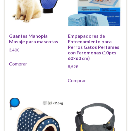
Guantes Manopla
Empapadores de
Masaje para mascotas
Entrenamiento para
Perros Gatos Perfumes
3,40
€
con Feromonas (10pcs
60×60 cm)
Comprar
8,59
€
Comprar