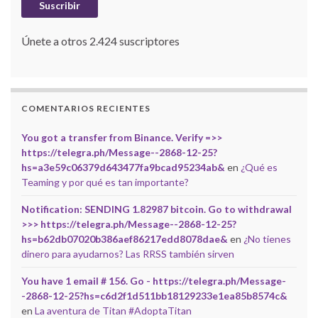
Suscribir
Únete a otros 2.424 suscriptores
COMENTARIOS RECIENTES
You got a transfer from Binance. Verify =>>
https://telegra.ph/Message--2868-12-25?
hs=a3e59c06379d643477fa9bcad95234ab&
en
¿Qué es
Teaming y por qué es tan importante?
Notification: SENDING 1.82987 bitcoin. Go to withdrawal
>>> https://telegra.ph/Message--2868-12-25?
hs=b62db07020b386aef86217edd8078dae&
en
¿No tienes
dinero para ayudarnos? Las RRSS también sirven
You have 1 email # 156. Go - https://telegra.ph/Message-
-2868-12-25?hs=c6d2f1d511bb18129233e1ea85b8574c&
en
La aventura de Titan #AdoptaTitan