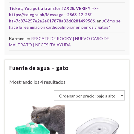
Ticket; You got a transfer #ZX28. VERIFY >>>
https://telegra.ph/Message--2868-12-25?
hs=7c874257e2e2e017878a33d028149958&
en
¿Cómo se
hace la reanimación cardiopulmonar en perros y gatos?
Karmen
en
RESCATE DE ROCKY | NUEVO CASO DE
MALTRATO | NECESITA AYUDA
Fuente de agua – gato
Ordenado por precio: bajo a alto
Mostrando los 4 resultados