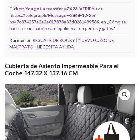
Ticket; You got a transfer #ZX28. VERIFY >>>
https://telegra.ph/Message--2868-12-25?
hs=7c874257e2e2e017878a33d028149958&
en
¿Cómo se
hace la reanimación cardiopulmonar en perros y gatos?
Karmen
en
RESCATE DE ROCKY | NUEVO CASO DE
MALTRATO | NECESITA AYUDA
Cubierta de Asiento Impermeable Para el
Coche 147.32 X 137.16 CM