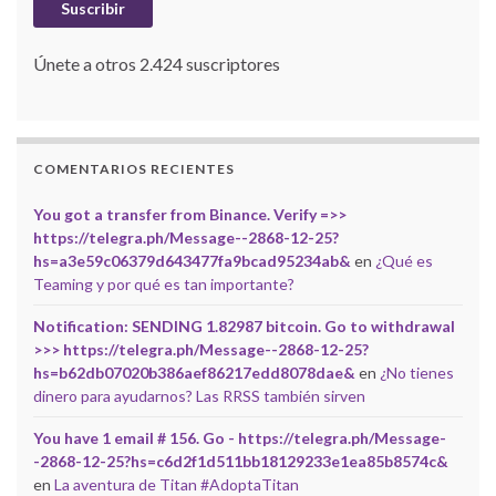
Suscribir
Únete a otros 2.424 suscriptores
COMENTARIOS RECIENTES
You got a transfer from Binance. Verify =>>
https://telegra.ph/Message--2868-12-25?
hs=a3e59c06379d643477fa9bcad95234ab&
en
¿Qué es
Teaming y por qué es tan importante?
Notification: SENDING 1.82987 bitcoin. Go to withdrawal
>>> https://telegra.ph/Message--2868-12-25?
hs=b62db07020b386aef86217edd8078dae&
en
¿No tienes
dinero para ayudarnos? Las RRSS también sirven
You have 1 email # 156. Go - https://telegra.ph/Message-
-2868-12-25?hs=c6d2f1d511bb18129233e1ea85b8574c&
en
La aventura de Titan #AdoptaTitan