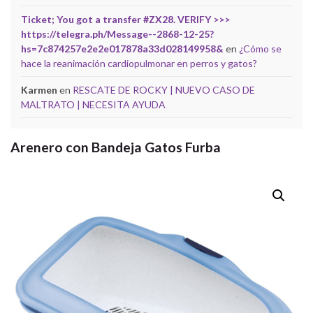
Ticket; You got a transfer #ZX28. VERIFY >>>
https://telegra.ph/Message--2868-12-25?
hs=7c874257e2e2e017878a33d028149958&
en
¿Cómo se
hace la reanimación cardiopulmonar en perros y gatos?
Karmen
en
RESCATE DE ROCKY | NUEVO CASO DE
MALTRATO | NECESITA AYUDA
Arenero con Bandeja Gatos Furba