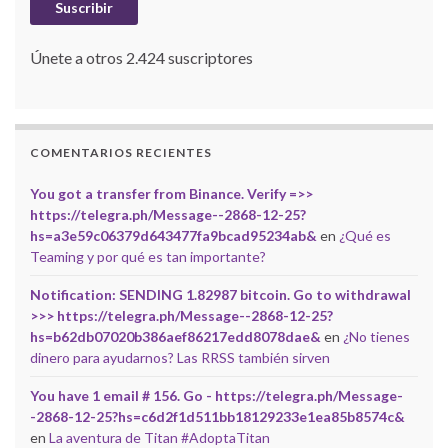
Suscribir
Únete a otros 2.424 suscriptores
COMENTARIOS RECIENTES
You got a transfer from Binance. Verify =>>
https://telegra.ph/Message--2868-12-25?
hs=a3e59c06379d643477fa9bcad95234ab&
en
¿Qué es
Teaming y por qué es tan importante?
Notification: SENDING 1.82987 bitcoin. Go to withdrawal
>>> https://telegra.ph/Message--2868-12-25?
hs=b62db07020b386aef86217edd8078dae&
en
¿No tienes
dinero para ayudarnos? Las RRSS también sirven
You have 1 email # 156. Go - https://telegra.ph/Message-
-2868-12-25?hs=c6d2f1d511bb18129233e1ea85b8574c&
en
La aventura de Titan #AdoptaTitan