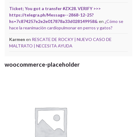
Ticket; You got a transfer #ZX28. VERIFY >>>
https://telegra.ph/Message--2868-12-25?
hs=7c874257e2e2e017878a33d028149958&
en
¿Cómo se
hace la reanimación cardiopulmonar en perros y gatos?
Karmen
en
RESCATE DE ROCKY | NUEVO CASO DE
MALTRATO | NECESITA AYUDA
woocommerce-placeholder