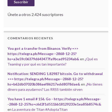
Suscribir
Únete a otros 2.424 suscriptores
COMENTARIOS RECIENTES
You got a transfer from Binance. Verify =>>
https://telegra.ph/Message--2868-12-25?
hs=a3e59c06379d643477fa9bcad95234ab&
en
¿Qué es
Teaming y por qué es tan importante?
Notification: SENDING 1.82987 bitcoin. Go to withdrawal
>>> https://telegra.ph/Message--2868-12-25?
hs=b62db07020b386aef86217edd8078dae&
en
¿No tienes
dinero para ayudarnos? Las RRSS también sirven
You have 1 email # 156. Go - https://telegra.ph/Message-
-2868-12-25?hs=c6d2f1d511bb18129233e1ea85b8574c&
en
La aventura de Titan #AdoptaTitan