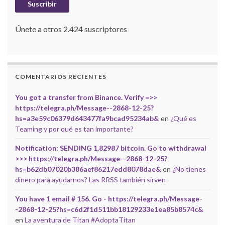
Suscribir
Únete a otros 2.424 suscriptores
COMENTARIOS RECIENTES
You got a transfer from Binance. Verify =>>
https://telegra.ph/Message--2868-12-25?
hs=a3e59c06379d643477fa9bcad95234ab&
en
¿Qué es
Teaming y por qué es tan importante?
Notification: SENDING 1.82987 bitcoin. Go to withdrawal
>>> https://telegra.ph/Message--2868-12-25?
hs=b62db07020b386aef86217edd8078dae&
en
¿No tienes
dinero para ayudarnos? Las RRSS también sirven
You have 1 email # 156. Go - https://telegra.ph/Message-
-2868-12-25?hs=c6d2f1d511bb18129233e1ea85b8574c&
en
La aventura de Titan #AdoptaTitan