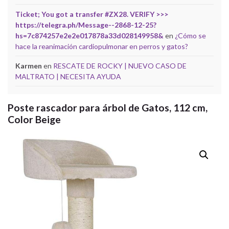
Ticket; You got a transfer #ZX28. VERIFY >>>
https://telegra.ph/Message--2868-12-25?
hs=7c874257e2e2e017878a33d028149958&
en
¿Cómo se
hace la reanimación cardiopulmonar en perros y gatos?
Karmen
en
RESCATE DE ROCKY | NUEVO CASO DE
MALTRATO | NECESITA AYUDA
Poste rascador para árbol de Gatos, 112 cm,
Color Beige