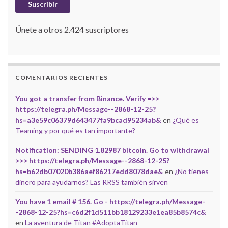
Suscribir
Únete a otros 2.424 suscriptores
COMENTARIOS RECIENTES
You got a transfer from Binance. Verify =>>
https://telegra.ph/Message--2868-12-25?
hs=a3e59c06379d643477fa9bcad95234ab&
en
¿Qué es
Teaming y por qué es tan importante?
Notification: SENDING 1.82987 bitcoin. Go to withdrawal
>>> https://telegra.ph/Message--2868-12-25?
hs=b62db07020b386aef86217edd8078dae&
en
¿No tienes
dinero para ayudarnos? Las RRSS también sirven
You have 1 email # 156. Go - https://telegra.ph/Message-
-2868-12-25?hs=c6d2f1d511bb18129233e1ea85b8574c&
en
La aventura de Titan #AdoptaTitan