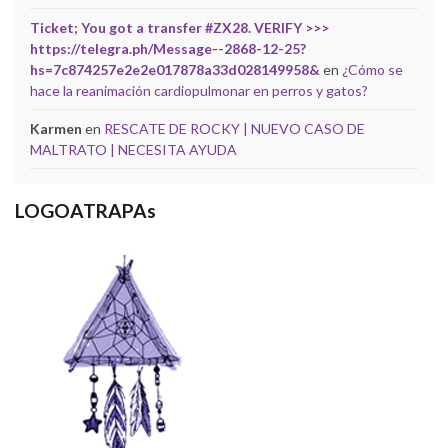
Ticket; You got a transfer #ZX28. VERIFY >>>
https://telegra.ph/Message--2868-12-25?
hs=7c874257e2e2e017878a33d028149958&
en
¿Cómo se
hace la reanimación cardiopulmonar en perros y gatos?
Karmen
en
RESCATE DE ROCKY | NUEVO CASO DE
MALTRATO | NECESITA AYUDA
LOGOATRAPAs