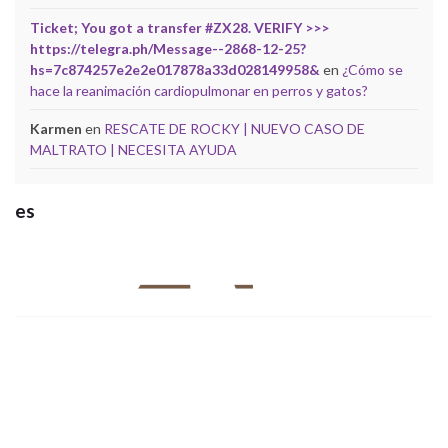
Ticket; You got a transfer #ZX28. VERIFY >>>
https://telegra.ph/Message--2868-12-25?
hs=7c874257e2e2e017878a33d028149958&
en
¿Cómo se
hace la reanimación cardiopulmonar en perros y gatos?
Karmen
en
RESCATE DE ROCKY | NUEVO CASO DE
MALTRATO | NECESITA AYUDA
es