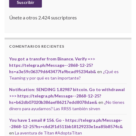
Suscribir
Únete a otros 2.424 suscriptores
COMENTARIOS RECIENTES
You got a transfer from Binance. Verify =>>
https://telegra.ph/Message--2868-12-25?
hs=a3e59c06379d643477fa9bcad95234ab&
en
¿Qué es
Teaming y por qué es tan importante?
Notification: SENDING 1.82987 bitcoin. Go to withdrawal
>>> https://telegra.ph/Message--2868-12-25?
hs=b62db07020b386aef86217edd8078dae&
en
¿No tienes
dinero para ayudarnos? Las RRSS también sirven
You have 1 email # 156. Go - https://telegra.ph/Message-
-2868-12-25?hs=c6d2f1d511bb18129233e1ea85b8574c&
en
La aventura de Titan #AdoptaTitan