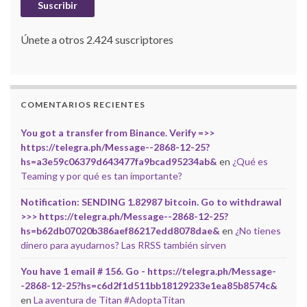
Suscribir
Únete a otros 2.424 suscriptores
COMENTARIOS RECIENTES
You got a transfer from Binance. Verify =>>
https://telegra.ph/Message--2868-12-25?
hs=a3e59c06379d643477fa9bcad95234ab&
en
¿Qué es
Teaming y por qué es tan importante?
Notification: SENDING 1.82987 bitcoin. Go to withdrawal
>>> https://telegra.ph/Message--2868-12-25?
hs=b62db07020b386aef86217edd8078dae&
en
¿No tienes
dinero para ayudarnos? Las RRSS también sirven
You have 1 email # 156. Go - https://telegra.ph/Message-
-2868-12-25?hs=c6d2f1d511bb18129233e1ea85b8574c&
en
La aventura de Titan #AdoptaTitan