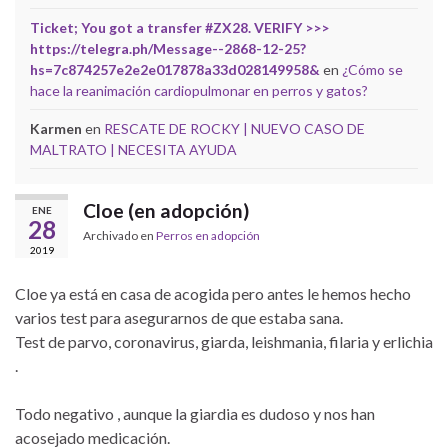
Ticket; You got a transfer #ZX28. VERIFY >>>
https://telegra.ph/Message--2868-12-25?
hs=7c874257e2e2e017878a33d028149958&
en
¿Cómo se
hace la reanimación cardiopulmonar en perros y gatos?
Karmen
en
RESCATE DE ROCKY | NUEVO CASO DE
MALTRATO | NECESITA AYUDA
Cloe (en adopción)
ENE
28
Archivado en
Perros en adopción
2019
Cloe ya está en casa de acogida pero antes le hemos hecho
varios test para asegurarnos de que estaba sana.
Test de parvo, coronavirus, giarda, leishmania, filaria y erlichia
.
Todo negativo , aunque la giardia es dudoso y nos han
acosejado medicación.